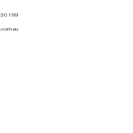
030 199
b.com.au