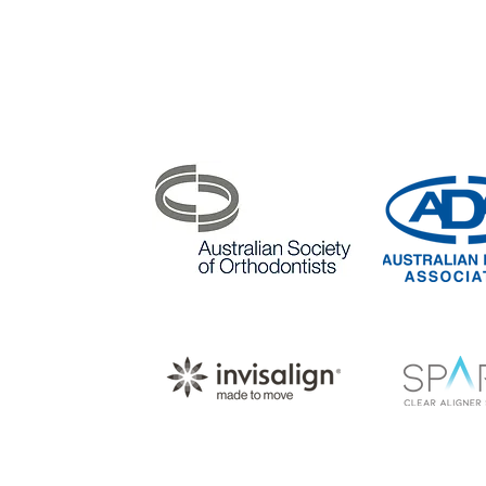
Service Areas:
Asquith
Beacon Hill
B