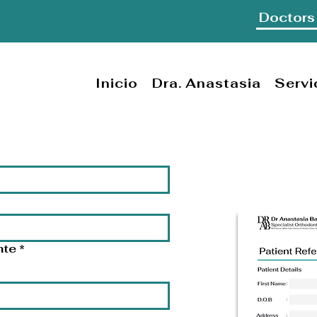
Doctors 
Inicio
Dra. Anastasia
Servi
 referencia del pac
nte
*