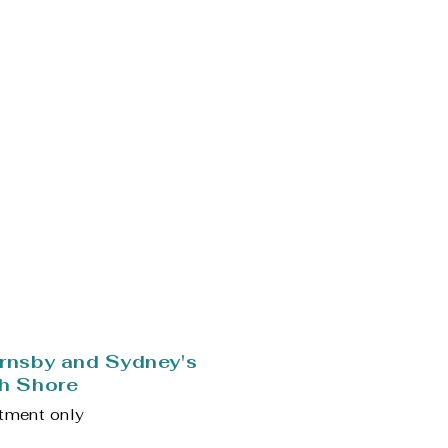
ecuentes sobre
FAQs)
rnsby and Sydney's
h Shore
tment only