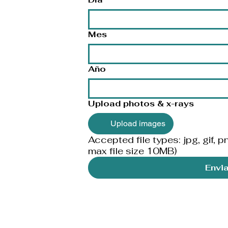
Mes
Año
Upload photos & x-rays
Upload images
Accepted file types: jpg, gif, pn
max file size 10MB)
Envi