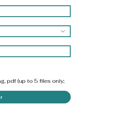
ortodoncia (
g, pdf (up to 5 files only;
ar