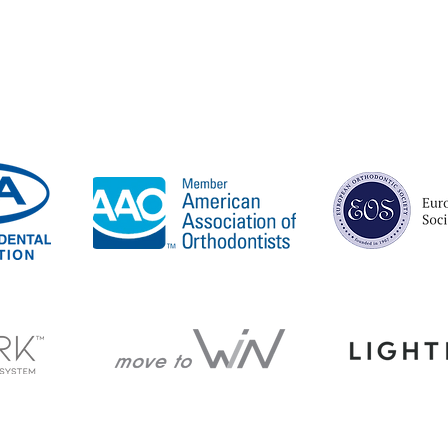
eecroft
Belrose
Berowra
Brookvale
Carlingford
Chatswood
C