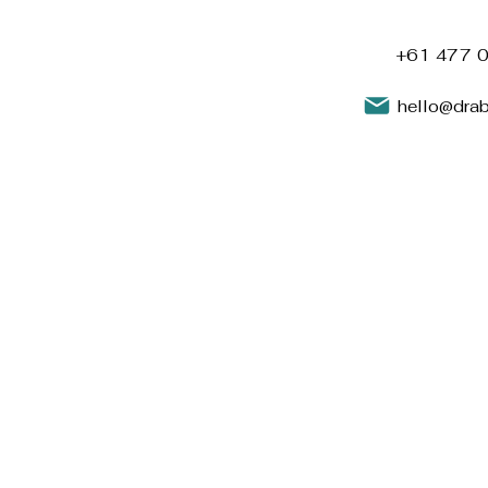
+61 477 
hello@dra