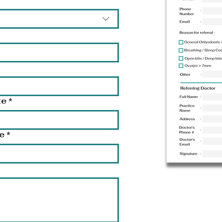
te
*
e
*