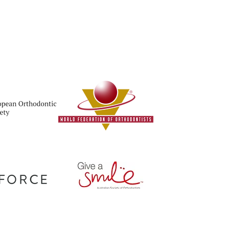
herrybrook
Collaroy
Cromer
Dee Why