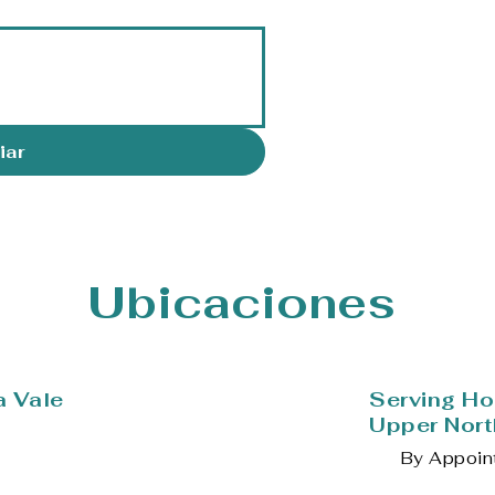
Preguntas fr
ortodoncia (
iar
Ubicaciones
a Vale
Serving Ho
Upper Nort
By Appoin