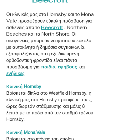
Οι κλινικές μας στο Hornsby και το Mona
Vale προσφέρουν εύκολη πρόσβαση για
ασθενείς από το
Beecroft
, Northern
Beaches και τα North Shore. Οι
οικογένειες μπορούν να φτάσουν εύκολα
με αυτοκίνητο ή δημόσια συγκοινωνία,
εξασφαλίζοντας ότι η εξειδικευμένη
ορθοδοντική φροντίδα είναι πάντα
προσβάσιμη για
παιδιά
,
εφήβους
και
ενήλικες
.
Κλινική Hornsby
Βρίσκεται δίπλα στο Westfield Hornsby, η
κλινική μας στο Hornsby προσφέρει τρεις
ώρες δωρεάν στάθμευσης και μόλις 8
λεπτά με τα πόδια από τον σταθμό τρένου
Hornsby.
Κλινική Mona Vale
Βρίσκεται στο ισόγειο του κτιρίου