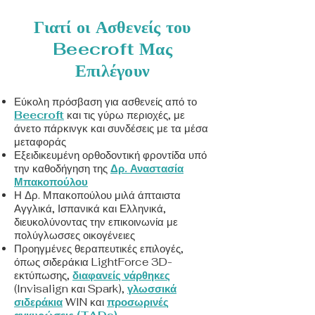
Γιατί οι Ασθενείς του
Beecroft Μας
Επιλέγουν
Εύκολη πρόσβαση για ασθενείς από το
Beecroft
και τις γύρω περιοχές, με
άνετο πάρκινγκ και συνδέσεις με τα μέσα
μεταφοράς
Εξειδικευμένη ορθοδοντική φροντίδα υπό
την καθοδήγηση της
Δρ. Αναστασία
Μπακοπούλου
Η Δρ. Μπακοπούλου μιλά άπταιστα
Αγγλικά, Ισπανικά και Ελληνικά,
διευκολύνοντας την επικοινωνία με
πολύγλωσσες οικογένειες
Προηγμένες θεραπευτικές επιλογές,
όπως σιδεράκια
LightForce 3D-
εκτύπωσης
,
διαφανείς νάρθηκες
(Invisalign και Spark),
γλωσσικά
σιδεράκια
WIN και
προσωρινές