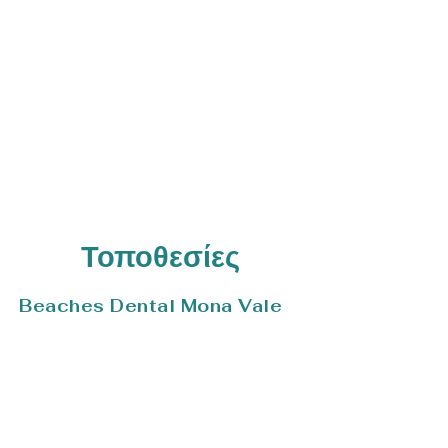
5:00μμ
Σάββατο: Κλειστά
Κυριακή: Κλειστά
Συχνές Ερωτήσεις για την
Ορθοδοντική (FAQs)
Τοποθεσίες
Beaches Dental Mona Vale
Shop 18,
20 Bungan Street,
Mona Vale, NSW 2103
+61 2 9997 8822