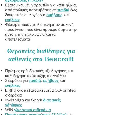
αγκυρώσεις (TADs)
Εξατομικευμένη φροντίδα για κάθε ηλικία,
από πρώιμες παρεμβάσεις σε
παιδιά
έως
διακριτικές επιλογές για
εφήβους
και
ενήλικες
Φιλική, προσανατολισμένη στον ασθενή
προσέγγιση που δίνει προτεραιότητα στην
άνεση, την επικοινωνία και τα
αποτελέσματα
Θεραπείες διαθέσιμες για
ασθενείς στο Beecroft
Πρώιμες ορθοδοντικές αξιολογήσεις και
καθοδήγηση ανάπτυξης της γνάθου
Σιδεράκια για
παιδιά
,
εφήβους
και
ενήλικες
LightForce εξατομικευμένα 3D-printed
σιδεράκια
Invisalign και Spark
διαφανείς
νάρθηκες
WIN
γλωσσικά σιδεράκια
Προσωρινές αγκυρώσεις (TADs)
για