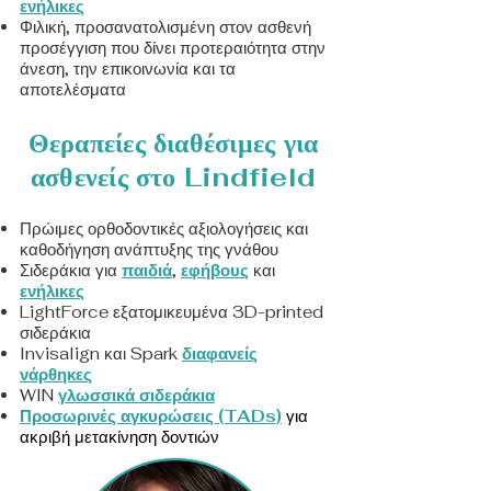
ενήλικες
Φιλική, προσανατολισμένη στον ασθενή
προσέγγιση που δίνει προτεραιότητα στην
άνεση, την επικοινωνία και τα
αποτελέσματα
Θεραπείες διαθέσιμες για
ασθενείς στο Lindfield
Πρώιμες ορθοδοντικές αξιολογήσεις και
καθοδήγηση ανάπτυξης της γνάθου
Σιδεράκια για
παιδιά
,
εφήβους
και
ενήλικες
LightForce εξατομικευμένα 3D-printed
σιδεράκια
Invisalign και Spark
διαφανείς
νάρθηκες
WIN
γλωσσικά σιδεράκια
Προσωρινές αγκυρώσεις (TADs)
για
ακριβή μετακίνηση δοντιών