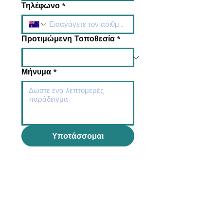
Τηλέφωνο
*
Προτιμώμενη Τοποθεσία
*
Μήνυμα
*
Υποτάσσομαι
Ώρες λειτουργίας
Δευτέρα-Παρασκευή: 8:00πμ -
5:00μμ
Σάββατο: Κλειστά