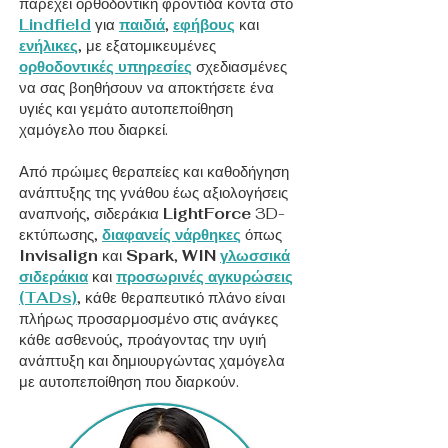
παρέχει ορθοδοντική φροντίδα κοντά στο
Lindfield
για
παιδιά
,
εφήβους
και
ενήλικες
, με εξατομικευμένες
ορθοδοντικές υπηρεσίες
σχεδιασμένες
να σας βοηθήσουν να αποκτήσετε ένα
υγιές και γεμάτο αυτοπεποίθηση
χαμόγελο που διαρκεί.
Από πρώιμες θεραπείες και καθοδήγηση
ανάπτυξης της γνάθου έως αξιολογήσεις
αναπνοής, σιδεράκια
LightForce
3D-
εκτύπωσης,
διαφανείς νάρθηκες
όπως
Invisalign
και
Spark
,
WIN
γλωσσικά
σιδεράκια
και
προσωρινές αγκυρώσεις
(TADs)
, κάθε θεραπευτικό πλάνο είναι
πλήρως προσαρμοσμένο στις ανάγκες
κάθε ασθενούς, προάγοντας την υγιή
ανάπτυξη και δημιουργώντας χαμόγελα
με αυτοπεποίθηση που διαρκούν.​​