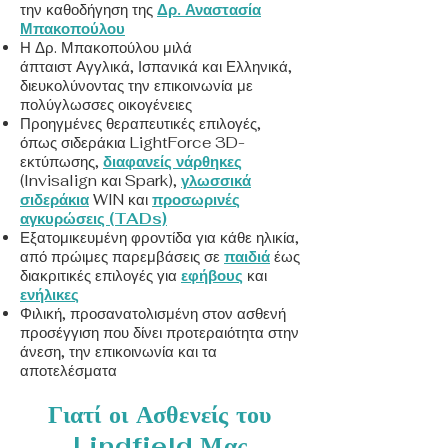
την καθοδήγηση της
Δρ. Αναστασία
Μπακοπούλου
Η Δρ. Μπακοπούλου μιλά
άπταιστ
Αγγλικά, Ισπανικά και Ελληνικά,
διευκολύνοντας την επικοινωνία με
πολύγλωσσες οικογένειες
Προηγμένες θεραπευτικές επιλογές,
όπως σιδεράκια
LightForce 3D-
εκτύπωσης
,
διαφανείς νάρθηκες
(Invisalign και Spark),
γλωσσικά
σιδεράκια
WIN και
προσωρινές
αγκυρώσεις (TADs)
Εξατομικευμένη φροντίδα για κάθε ηλικία,
από πρώιμες παρεμβάσεις σε
παιδιά
έως
διακριτικές επιλογές για
εφήβους
και
ενήλικες
Φιλική, προσανατολισμένη στον ασθενή
προσέγγιση που δίνει προτεραιότητα στην
άνεση, την επικοινωνία και τα
αποτελέσματα
Γιατί οι Ασθενείς του
Lindfield Μας