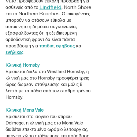
Vale προσφέρουν εύκολη πρόσβαση για
ασθενείς από το
Lindfield
, North Shore
και τα Northern Beaches. Οι οικογένειες
μπορούν να φτάσουν εύκολα με
αυτοκίνητο ή δημόσια συγκοινωνία,
εξασφαλίζοντας ότι η εξειδικευμένη
ορθοδοντική φροντίδα είναι πάντα
προσβάσιμη για
παιδιά
,
εφήβους
και
ενήλικες
.
Κλινική Hornsby
Βρίσκεται δίπλα στο Westfield Hornsby, η
κλινική μας στο Hornsby προσφέρει τρεις
ώρες δωρεάν στάθμευσης και μόλις 8
λεπτά με τα πόδια από τον σταθμό τρένου
Hornsby.
Κλινική Mona Vale
Βρίσκεται στο ισόγειο του κτιρίου
Delmege, η κλινική μας στο Mona Vale
διαθέτει επεκταμένο ωράριο λειτουργίας,
υπόγειο χώρο στάθμευσης και πρόσβαση